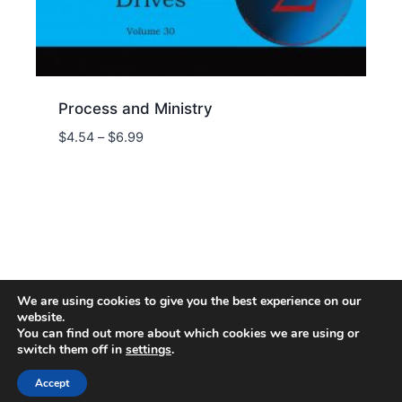
Process and Ministry
Price
$
4.54
–
$
6.99
range:
$4.54
through
$6.99
We are using cookies to give you the best experience on our
website.
You can find out more about which cookies we are using or
switch them off in
settings
.
© 2026 Energion Publications - WordPress
Theme by
Kadence WP
Accept