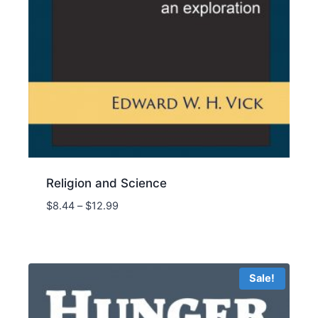
Religion and Science
Price
$
8.44
–
$
12.99
range:
$8.44
through
$12.99
Sale!