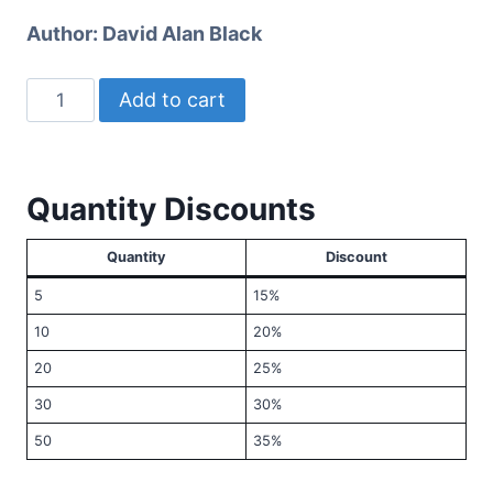
Author:
David Alan Black
Sept
Add to cart
marques
d’une
église
Quantity Discounts
du
Nouveau
Quantity
Discount
Testament
5
15%
quantity
10
20%
20
25%
30
30%
50
35%