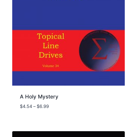
A Holy Mystery
Price
$
4.54
–
$
6.99
range:
$4.54
through
$6.99